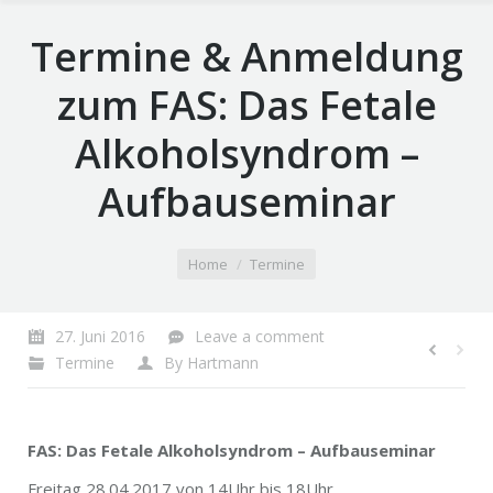
Termine & Anmeldung
zum FAS: Das Fetale
Alkoholsyndrom –
Aufbauseminar
You are here:
Home
Termine
27. Juni 2016
Leave a comment
Termine
By
Hartmann
FAS: Das Fetale Alkoholsyndrom – Aufbauseminar
Freitag 28.04.2017 von 14Uhr bis 18Uhr