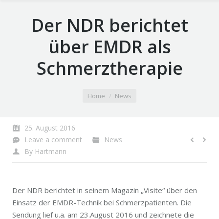
Der NDR berichtet
über EMDR als
Schmerztherapie
You are here:
Home
News
25. August 2016
Leave a comment
News
By
Hartmann
Der NDR berichtet in seinem Magazin „Visite“ über den
Einsatz der EMDR-Technik bei Schmerzpatienten. Die
Sendung lief u.a. am 23.August 2016 und zeichnete die