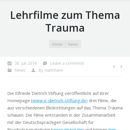
Lehrfilme zum Thema
Trauma
You are here:
Home
News
30. Juli 2016
Leave a comment
News
By
Hartmann
Die Elfriede Dietrich Stiftung veröffentlicht auf ihrer
Homepage (
www.e-dietrich-stiftung.de)
drei Filme, die
aus verschiedenen Blickrichtungen auf das Thema Trauma
schauen. Die Filme entstanden in der Zusammenarbeit
mit der Deutschsprachigen Gesellschaft für
Psychotraumatologie (
www.degpt.de
) und können
hier