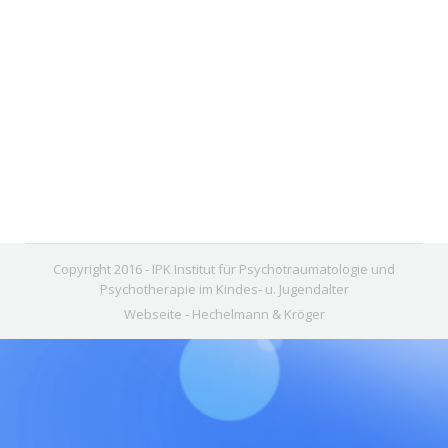
Emergency Ward
11. Mai 2016
Leave a comment
Hospital
,
Patients
,
Ward
By
Hartmann
Copyright 2016 - IPK Institut für Psychotraumatologie und
Psychotherapie im Kindes- u. Jugendalter
Webseite -
Hechelmann & Kröger